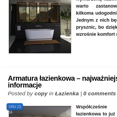
warto zastano
kilkoma udogodnie
Jednym z nich bę
prysznic, bo dzięk
wzrośnie komfort n
Armatura łazienkowa – najważniej
informacje
Posted by
copy
in
Łazienka
|
0 comments
Współcześni
GRU 23,
16
łazienkowa to już