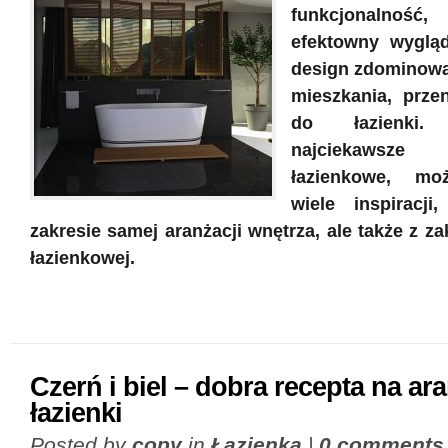
funkcjonalno
efektowny wyglą
design zdominowa
mieszkania, przen
do łazienki. 
najciekawsz
łazienkowe, mo
wiele inspiracji
zakresie samej aranżacji wnętrza, ale także z z
łazienkowej.
Czerń i biel – dobra recepta na ar
łazienki
Posted by
copy
in
Łazienka
|
0 comments