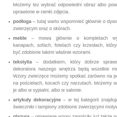
Możemy tez wybrać odpowiedni obraz albo powi
oprawione w ramki zdjęcia.
podłoga
– tutaj warto wspomnieć głównie o dy
zwierzęcym oraz o skórach.
meble
– mowa głównie o kompletach wyp
kanapach, sofach, fotelach czy krzesłach, któr
być zdobione takimi właśnie wzorami.
tekstylia
– dodatkiem, który dobrze spraw
dekoratora naszego wnętrza będą wszelkie moż
Wzory zwierzęce możemy spotkać zarówno na po
na pościelach, kocach czy narzutach. Możemy w
je albo w sypialni, albo w salonie.
artykuły dekoracyjne
– w tej kategorii znajduj
świeczniki i lampiony zdobione zwierzęcymi moty
glazura
– omawiane wzory zagościły już także na