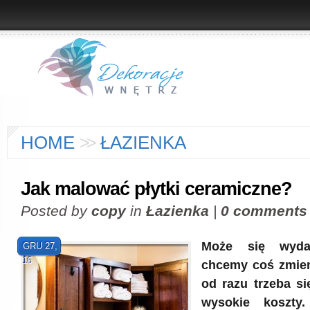
HOME
>
>
ŁAZIENKA
Jak malować płytki ceramiczne?
Posted by
copy
in
Łazienka
|
0 comments
Może się wyda
GRU 27,
16
chcemy coś zmien
od razu trzeba s
wysokie koszt