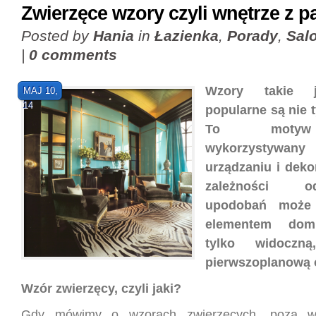
Zwierzęce wzory czyli wnętrze z 
Posted by
Hania
in
Łazienka
,
Porady
,
Sal
|
0 comments
Wzory takie j
MAJ 10,
14
popularne są nie 
To motyw
wykorzystywa
urządzaniu i deko
zależności 
upodobań może
elementem dom
tylko widoczn
pierwszoplanową 
Wzór zwierzęcy, czyli jaki?
Gdy mówimy o wzorach zwierzęcych, poza w