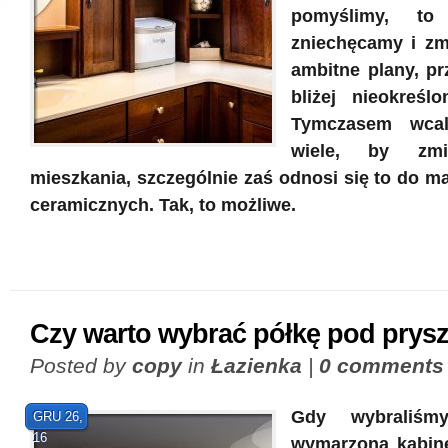
pomyślimy, to
zniechęcamy i zm
ambitne plany, pr
bliżej nieokreślo
Tymczasem wcal
wiele, by zmi
mieszkania, szczególnie zaś odnosi się to do m
ceramicznych. Tak, to możliwe.
Czy warto wybrać półkę pod prys
Posted by
copy
in
Łazienka
|
0 comments
Gdy wybraliśm
GRU 26,
16
wymarzoną kabinę