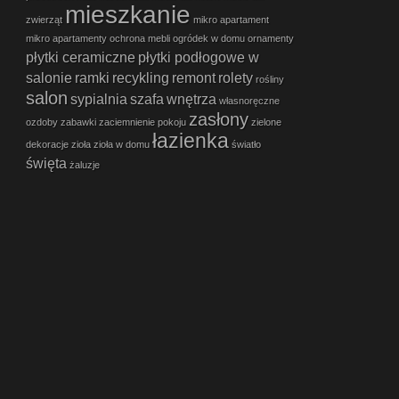
mieszkanie
zwierząt
mikro apartament
mikro apartamenty
ochrona mebli
ogródek w domu
ornamenty
płytki ceramiczne
płytki podłogowe w
salonie
ramki
recykling
remont
rolety
rośliny
salon
sypialnia
szafa
wnętrza
własnoręczne
zasłony
ozdoby
zabawki
zaciemnienie pokoju
zielone
łazienka
dekoracje
zioła
zioła w domu
światło
święta
żaluzje