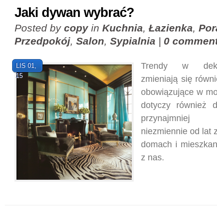
Jaki dywan wybrać?
Posted by
copy
in
Kuchnia
,
Łazienka
,
Por
Przedpokój
,
Salon
,
Sypialnia
|
0 commen
Trendy w deko
LIS 01,
15
zmieniają się równi
obowiązujące w mo
dotyczy również d
przynajmniej
niezmiennie od lat 
domach i mieszkan
z nas.