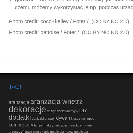
czemu możemy wykorzystać je np. podczas urządz
Photo credit: coco+kelley / Foter / (CC BY-NC 2.0)
Photo credit: pattoise / Foter / (CC BY-NC-ND 2.0)
TAGI
aranżacja wnętrz
aranżacja
dekoracje
DIY
design wielofunkcyjny
dodatki
dywan
doniczki
drapaki
klosze na lampy
kompresory
lampy
maksymalizacja przestrzeni
mała
przestrzeń
małe mieszkania
meble dla kotów
meble dla