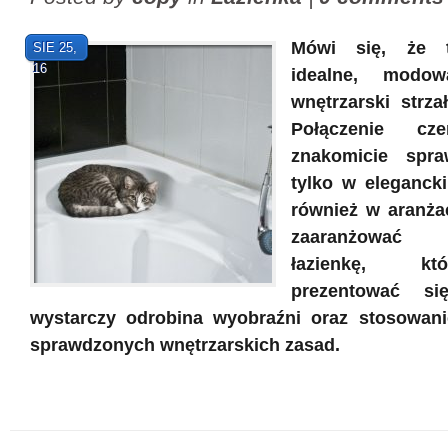
Mówi się, że t
SIE 25,
16
idealne, modo
wnętrzarski strza
Połączenie cz
znakomicie spr
tylko w elegancki
również w aranżac
zaaranżować c
łazienkę, kt
prezentować si
wystarczy odrobina wyobraźni oraz stosowani
sprawdzonych wnętrzarskich zasad.