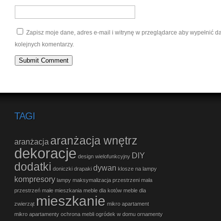
Zapisz moje dane, adres e-mail i witrynę w przeglądarce aby wypełnić 
kolejnych komentarzy.
TAGI
aranżacja wnętrz
aranżacja
dekoracje
DIY
design wielofunkcyjny
dodatki
dywan
doniczki
drapaki
klosze na lampy
kompresory
lampy
maksymalizacja przestrzeni
mała
przestrzeń
małe mieszkania
meble dla kotów
meble dla
mieszkanie
zwierząt
mikro apartament
mikro apartamenty
ochrona mebli
ogródek w domu
ornamenty