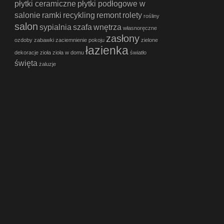
płytki ceramiczne
płytki podłogowe w
salonie
ramki
recykling
remont
rolety
rośliny
salon
sypialnia
szafa
wnętrza
własnoręczne
zasłony
ozdoby
zabawki
zaciemnienie pokoju
zielone
łazienka
dekoracje
zioła
zioła w domu
światło
święta
żaluzje