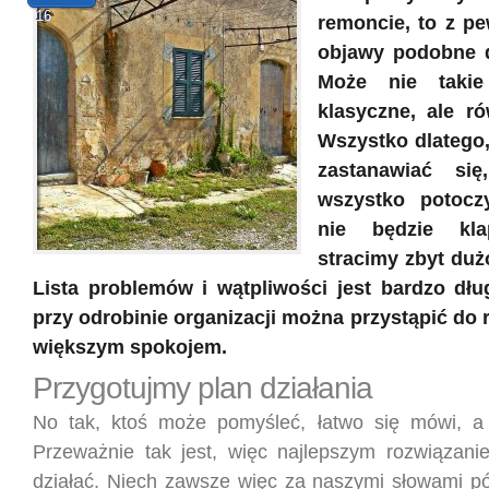
16
remoncie, to z p
objawy podobne d
Może nie takie
klasyczne, ale r
Wszystko dlatego
zastanawiać si
wszystko potocz
nie będzie kl
stracimy zbyt dużo
Lista problemów i wątpliwości jest bardzo dł
przy odrobinie organizacji można przystąpić do
większym spokojem.
Przygotujmy plan działania
No tak, ktoś może pomyśleć, łatwo się mówi, a t
Przeważnie tak jest, więc najlepszym rozwiązani
działać. Niech zawsze więc za naszymi słowami pój