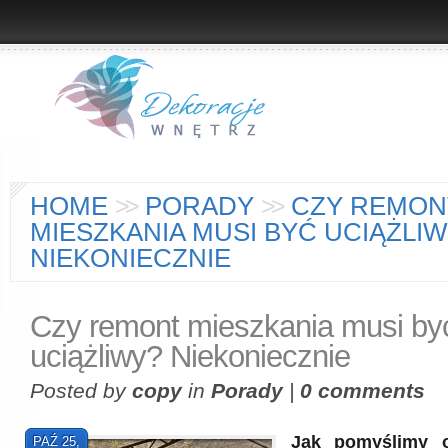
HOME
>
>
PORADY
>
>
CZY REMON
MIESZKANIA MUSI BYĆ UCIĄŻLI
NIEKONIECZNIE
Czy remont mieszkania musi by
uciążliwy? Niekoniecznie
Posted by
copy
in
Porady
|
0 comments
Jak pomyślimy 
PAŹ 25,