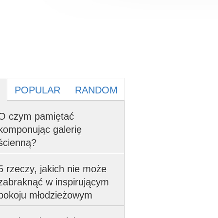
POPULAR
RANDOM
O czym pamiętać
komponując galerię
ścienną?
5 rzeczy, jakich nie może
zabraknąć w inspirującym
pokoju młodzieżowym