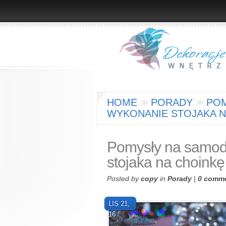
HOME
PORADY
POM
>
>
>
>
WYKONANIE STOJAKA N
Pomysły na samod
stojaka na choinkę
Posted by
copy
in
Porady
|
0 comm
LIS 21,
16