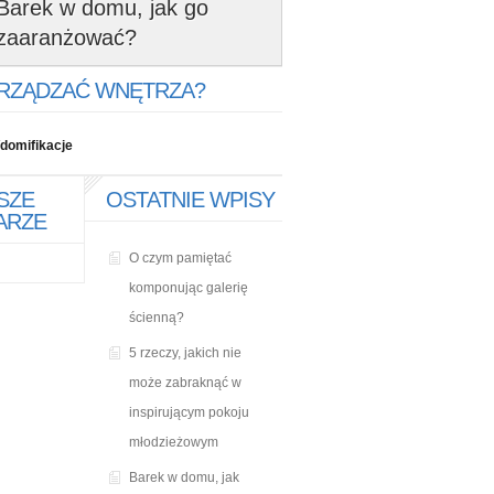
Barek w domu, jak go
zaaranżować?
URZĄDZAĆ WNĘTRZA?
domifikacje
SZE
OSTATNIE WPISY
ARZE
O czym pamiętać
komponując galerię
ścienną?
5 rzeczy, jakich nie
może zabraknąć w
inspirującym pokoju
młodzieżowym
Barek w domu, jak