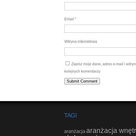
Email
*
Witryna internetowa
Zapisz moje dane, adres e-mail i witr
kolejnych komentarzy.
TAGI
aranżacja wnęt
aranżacja