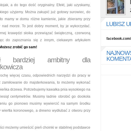
ojak, a do tego dość oryginalny. Efekt, jaki uzyskamy,
akiego użyjemy. Można zakupić już gotowy surowiec, do
ęsto mamy w domu różne kamienie, jakie zbieramy przy
LUBISZ 
 nad morze. To jest dobry moment, by je wykorzystać.
nej krawędzi słoika przewiązać świąteczną, czerwoną
facebook.com/
ięc do zapoznania się z innym, ciekawym artykułem
Możesz zrobić go sam!
NAJNOW
KOMENT
ł bardziej ambitny dla
rkowicza
ochę więcej czasu, odpowiednich narzędzi do pracy w
z zamiłowanie do majsterkowania, to możemy wykonać
z pieńka drzewa. Potrzebujemy kawałka pnia wysokiego na
ziesiąt centymetrów. Musimy ładnie obrobić go dookoła
wieniu go pionowo musimy wywiercić na samym środku
y wiertła koronowego, a drewno wydłubać z otworu przy
ci możemy umieścić pień choinki w stabilnej podstawce