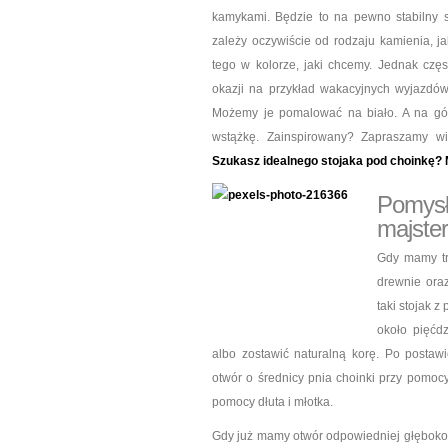
kamykami. Będzie to na pewno stabilny st
zależy oczywiście od rodzaju kamienia, j
tego w kolorze, jaki chcemy. Jednak cz
okazji na przykład wakacyjnych wyjazdów
Możemy je pomalować na biało. A na gór
wstążkę. Zainspirowany? Zapraszamy w
Szukasz idealnego stojaka pod choinkę? 
Pomys
majste
Gdy mamy tr
drewnie ora
taki stojak 
około pięćd
albo zostawić naturalną korę. Po posta
otwór o średnicy pnia choinki przy pomoc
pomocy dłuta i młotka.
Gdy już mamy otwór odpowiedniej głębokoś