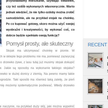
przyozdabiamy mieszkanie, używając światełek,
czy też ozdób wykonanych własnoręcznie. Warto
jednak wiedzieć, że nie tylko ozdoby można zrobić
samodzielnie, ale na przykład stojak na choinkę.
Po co kupować gotowy, skoro można użyć swojej
wyobraźni i kreatywności, by wykonać coś, co
dobrze będzie spełniało swoją funkcję?
Pomysł prosty, ale skuteczny
RECENT
Stojak ma utrzymywać choinkę w pionie. W
h w sklepie tego problemu nie ma, ponieważ zazwyczaj
 o drzewko żywe, z lasu tutaj już musimy stojak dokupić
e. Jakie są sposoby na wykonanie takiego stojaka?
drzewko w dużej donicy z ziemią. Na pewno mamy takie
grodzie. Taki sposób ma również taką zaletę, że pień
ziemię możemy systematycznie podlewać. Wtedy drzewko
e naczynie, na przykład duży słój, jaki można wypełnić