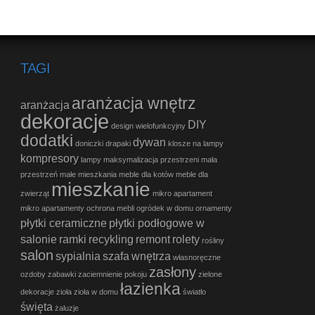
TAGI
aranżacja wnętrz
aranżacja
dekoracje
DIY
design wielofunkcyjny
dodatki
dywan
doniczki
drapaki
klosze na lampy
kompresory
lampy
maksymalizacja przestrzeni
mała
przestrzeń
małe mieszkania
meble dla kotów
meble dla
mieszkanie
zwierząt
mikro apartament
mikro apartamenty
ochrona mebli
ogródek w domu
ornamenty
płytki ceramiczne
płytki podłogowe w
salonie
ramki
recykling
remont
rolety
rośliny
salon
sypialnia
szafa
wnętrza
własnoręczne
zasłony
ozdoby
zabawki
zaciemnienie pokoju
zielone
łazienka
dekoracje
zioła
zioła w domu
światło
święta
żaluzje