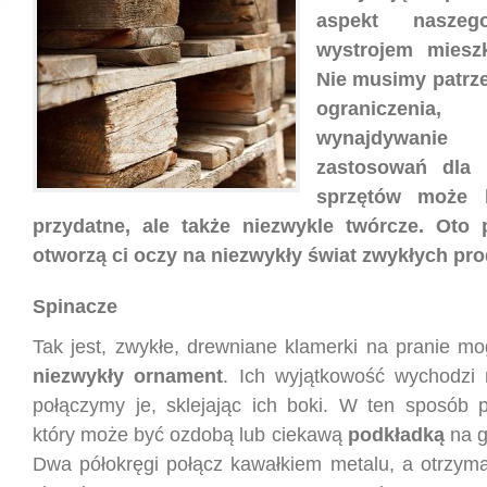
aspekt nasze
wystrojem mieszk
Nie musimy patrze
ograniczenia
wynajdywan
zastosowań dla
sprzętów może 
przydatne, ale także niezwykle twórcze. Oto 
otworzą ci oczy na niezwykły świat zwykłych pr
Spinacze
Tak jest, zwykłe, drewniane klamerki na pranie mo
niezwykły ornament
. Ich wyjątkowość wychodzi
połączymy je, sklejając ich boki. W ten sposób
który może być ozdobą lub ciekawą
podkładką
na g
Dwa półokręgi połącz kawałkiem metalu, a otrzy