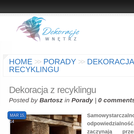
HOME
>
>
PORADY
>
>
DEKORACJA
RECYKLINGU
Dekoracja z recyklingu
Posted by
Bartosz
in
Porady
|
0 comment
Samowystarczalno
MAR 15,
14
odpowiedzialn
zaczynają prz