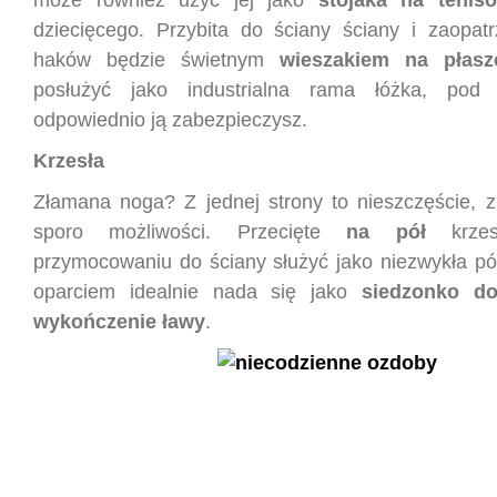
może również użyć jej jako
stojaka na teni
dziecięcego. Przybita do ściany ściany i zaopa
haków będzie świetnym
wieszakiem na płasz
posłużyć jako industrialna rama łóżka, pod
odpowiednio ją zabezpieczysz.
Krzesła
Złamana noga? Z jednej strony to nieszczęście, z 
sporo możliwości. Przecięte
na pół
krz
przymocowaniu do ściany służyć jako niezwykła pół
oparciem idealnie nada się jako
siedzonko do
wykończenie ławy
.