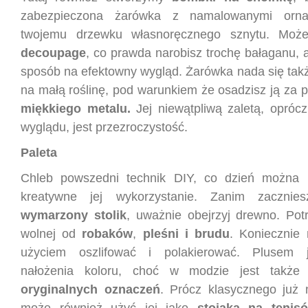
zabezpieczona żarówka z namalowanymi orn
twojemu drzewku własnoręcznego sznytu. Moż
decoupage
, co prawda narobisz trochę bałaganu, al
sposób na efektowny wygląd. Żarówka nada się takż
na małą roślinę, pod warunkiem że osadzisz ją za
miękkiego metalu.
Jej niewątpliwą zaletą, opró
wyglądu, jest przezroczystość.
Paleta
Chleb powszedni technik DIY, co dzień można 
kreatywne jej wykorzystanie. Zanim zacznie
wymarzony stolik
, uważnie obejrzyj drewno. Potr
wolnej od
robaków
,
pleśni i brudu
. Koniecznie 
użyciem oszlifować i polakierować. Plusem 
nałożenia koloru, choć w modzie jest takż
oryginalnych oznaczeń
. Prócz klasycznego już n